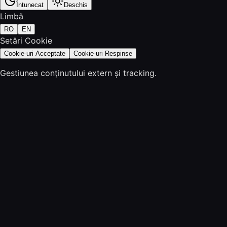
Întunecat
Deschis
Limbă
RO
EN
Setări Cookie
Cookie-uri Acceptate
Cookie-uri Respinse
Gestiunea conținutului extern și tracking.
Acasă
Servicii
Promovare Web