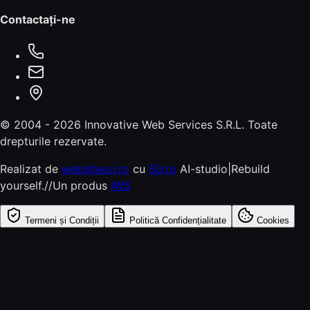
Contactați-ne
© 2004 -
2026
Innovative Web Services S.R.L.
Toate
drepturile rezervate.
Realizat de
websiteuri.ro
cu
50.ro
AI-studio|Rebuild
yourself.//Un produs
IWS
Termeni și Condiții
Politică Confidențialitate
Cookies