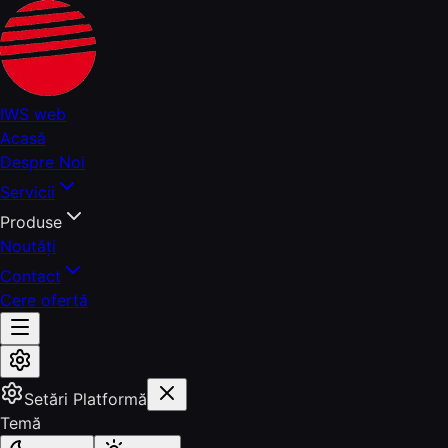
IWS
web
Acasă
Despre Noi
Servicii
Produse
Noutăți
Contact
Cere ofertă
Setări Platformă
Temă